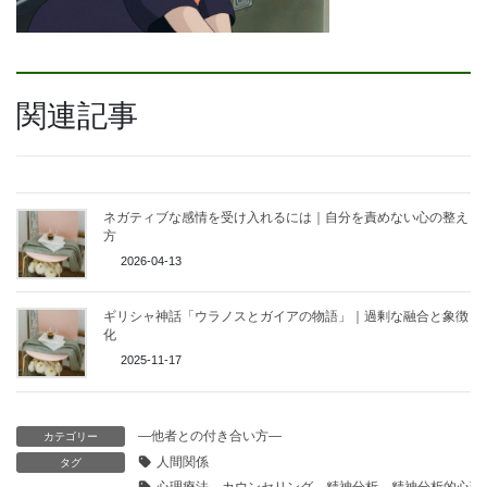
関連記事
ネガティブな感情を受け入れるには｜自分を責めない心の整え
方
2026-04-13
ギリシャ神話「ウラノスとガイアの物語」｜過剰な融合と象徴
化
2025-11-17
—他者との付き合い方—
カテゴリー
人間関係
タグ
心理療法，カウンセリング，精神分析，精神分析的心理