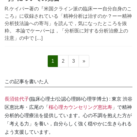
R.ケイパー著の『米国クライン派の臨床ーー自分自身のこ
ころ』に収録されている「精神分析は治すのか？ーー精神
分析技法論への寄与」を読んで，気になったところを抜
粋。 本論でケーパーは，「分析医に対する分析治療上の
注意」の中で […]
投
固
固
固
1
2
3
»
稿
定
定
定
の
ペ
ペ
ペ
この記事を書いた人
ペ
ー
ー
ー
ー
ジ
ジ
ジ
長沼佐代子
(臨床心理士/公認心理師/心理学博士) : 東京 渋谷
ジ
区恵比寿・広尾の「
桜心理カウンセリング恵比寿
」で精神
送
分析的心理療法を提供しています。心の不調を抱えた方が
り
「考える力」を養い，自分らしく強く穏やかに生きられる
よう支援しています。