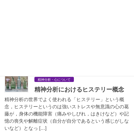
病態水準とは──「心のまとまり
方」を理解する視点
心理臨床の現場では，心の症状や苦しみについて，単に
「軽い／重い」とか，「診断名」で判断するだけでは，十
分に理解することはできません。大切なのは，その人の心
がどのように働き，自己や他者との関係をどの程度安定し
て保てているか […]
2025-09-29
精神分析・心について
精神分析におけるヒステリー概念
精神分析の世界でよく使われる「ヒステリー」という概
念，ヒステリーというのは強いストレスや無意識の心の葛
藤が，身体の機能障害（痛みやしびれ，はきけなど）や記
憶の喪失や解離症状（自分が自分であるという感じがしな
いなど）となっ […]