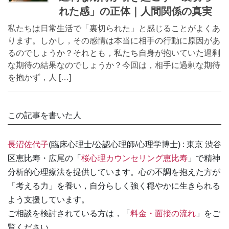
れた感」の正体｜人間関係の真実
私たちは日常生活で「裏切られた」と感じることがよくあ
ります。しかし，その感情は本当に相手の行動に原因があ
るのでしょうか？それとも，私たち自身が抱いていた過剰
な期待の結果なのでしょうか？今回は，相手に過剰な期待
を抱かず，人 […]
この記事を書いた人
長沼佐代子
(臨床心理士/公認心理師/心理学博士) : 東京 渋谷
区恵比寿・広尾の「
桜心理カウンセリング恵比寿
」で精神
分析的心理療法を提供しています。心の不調を抱えた方が
「考える力」を養い，自分らしく強く穏やかに生きられる
よう支援しています。
ご相談を検討されている方は，「
料金・面接の流れ
」をご
覧ください。