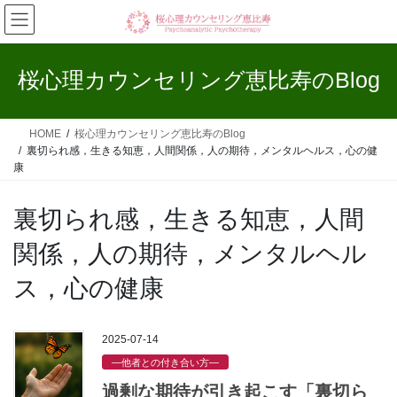
コ
ナ
ン
ビ
テ
ゲ
ン
ー
桜心理カウンセリング恵比寿のBlog
ツ
シ
へ
ョ
ス
ン
HOME
桜心理カウンセリング恵比寿のBlog
キ
に
裏切られ感，生きる知恵，人間関係，人の期待，メンタルヘルス，心の健
ッ
移
康
プ
動
裏切られ感，生きる知恵，人間
関係，人の期待，メンタルヘル
ス，心の健康
2025-07-14
—他者との付き合い方—
過剰な期待が引き起こす「裏切ら