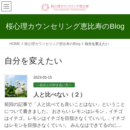
コ
ナ
ン
ビ
テ
ゲ
ン
ー
桜心理カウンセリング恵比寿のBlog
ツ
シ
へ
ョ
ス
ン
HOME
桜心理カウンセリング恵比寿のBlog
自分を変えたい
キ
に
ッ
移
プ
動
自分を変えたい
2023-05-15
—自分との付き合い方—
人と比べない（２）
前回の記事で「人と比べても良いことはない」ということ
について書きました。 おさらい レモンはレモン，イチゴ
はイチゴ。レモンはイチゴを目指さなくていいし，イチゴ
はレモンを目指さなくていい。 みんなはできてるのに…