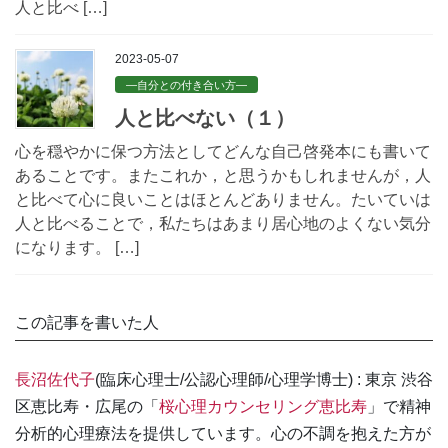
人と比べ […]
2023-05-07
—自分との付き合い方—
人と比べない（１）
心を穏やかに保つ方法としてどんな自己啓発本にも書いて
あることです。またこれか，と思うかもしれませんが，人
と比べて心に良いことはほとんどありません。たいていは
人と比べることで，私たちはあまり居心地のよくない気分
になります。 […]
この記事を書いた人
長沼佐代子
(臨床心理士/公認心理師/心理学博士) : 東京 渋谷
区恵比寿・広尾の「
桜心理カウンセリング恵比寿
」で精神
分析的心理療法を提供しています。心の不調を抱えた方が