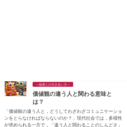
2025-07-28
—他者との付き合い方—
三人以上が苦手｜二者関係から三
者関係への発達と対処法
今回は多くの方が悩む「三人以上が苦手」という感覚につ
いて，心理学的視点から深く掘り下げていきます。 三人
以上のグループが苦手――その心理的背景とは？ 「二人
で話すのは問題ないけれど，三人以上になると急に緊張す
る」「グルー […]
2025-07-21
—他者との付き合い方—
価値観の違う人と関わる意味と
は？
「価値観の違う人と，どうしてわざわざコミュニケーショ
ンをとらなければならないのか？」現代社会では，多様性
が求められる一方で，「違う人と関わることのしんどさ」