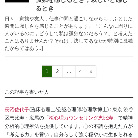
るとき
日々，家族や友人，仕事仲間と過ごしながらも，ふとした
瞬間に寂しさを感じることがあります。「こんなに周りに
人がいるのに，どうして私は孤独なのだろう？」と考えた
ことはありませんか？それは，決してあなたが特別に孤独
だからではあ […]
投
固
固
固
1
2
…
4
»
稿
定
定
定
の
ペ
ペ
ペ
この記事を書いた人
ペ
ー
ー
ー
ー
ジ
ジ
ジ
長沼佐代子
(臨床心理士/公認心理師/心理学博士) : 東京 渋谷
ジ
区恵比寿・広尾の「
桜心理カウンセリング恵比寿
」で精神
送
分析的心理療法を提供しています。心の不調を抱えた方が
り
「考える力」を養い，自分らしく強く穏やかに生きられる