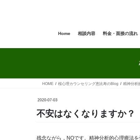
コ
ナ
ン
ビ
テ
ゲ
ン
ー
ツ
シ
Home
相談内容
料金・面接の流れ
へ
ョ
ス
ン
キ
に
ッ
移
プ
動
HOME
桜心理カウンセリング恵比寿のBlog
精神分析的
2020-07-03
不安はなくなりますか？
残念ながら，NOです。精神分析的心理療法