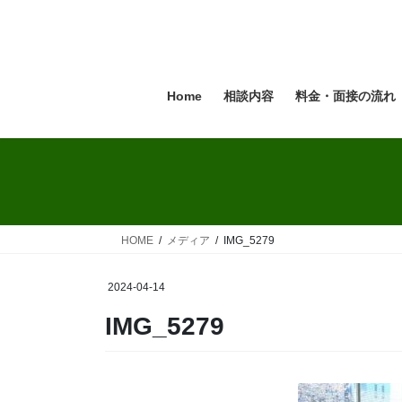
コ
ナ
ン
ビ
テ
ゲ
ン
ー
ツ
シ
Home
相談内容
料金・面接の流れ
へ
ョ
ス
ン
キ
に
ッ
移
プ
動
HOME
メディア
IMG_5279
2024-04-14
IMG_5279