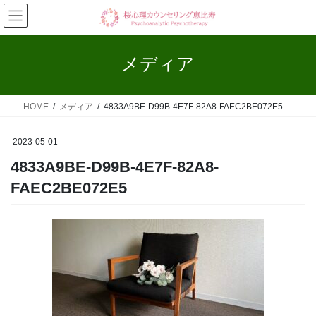
コ
ナ
ン
ビ
テ
ゲ
ン
ー
メディア
ツ
シ
へ
ョ
ス
ン
HOME
メディア
4833A9BE-D99B-4E7F-82A8-FAEC2BE072E5
キ
に
ッ
移
プ
動
2023-05-01
4833A9BE-D99B-4E7F-82A8-
FAEC2BE072E5