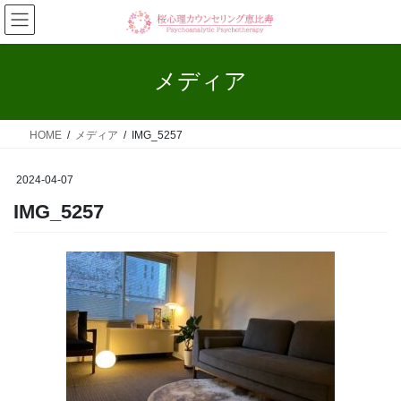
コ
ナ
ン
ビ
テ
ゲ
ン
ー
メディア
ツ
シ
へ
ョ
ス
ン
HOME
メディア
IMG_5257
キ
に
ッ
移
プ
動
2024-04-07
IMG_5257